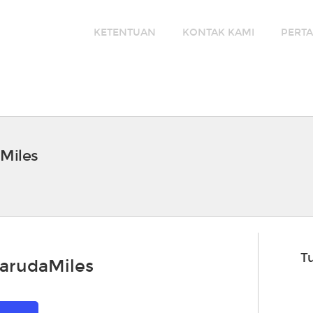
KETENTUAN
KONTAK KAMI
PERT
Miles
Tu
arudaMiles