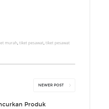
ket murah
,
tiket pesawat
,
tiket pesawat
NEWER POST
ncurkan Produk