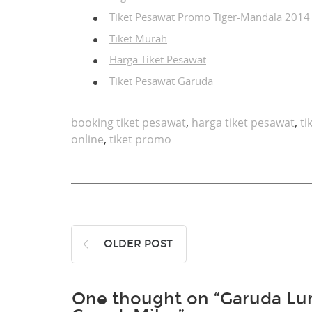
Tiket Pesawat Promo Tiger-Mandala 2014
Tiket Murah
Harga Tiket Pesawat
Tiket Pesawat Garuda
booking tiket pesawat
,
harga tiket pesawat
,
ti
online
,
tiket promo
OLDER POST
One thought on “Garuda Lu